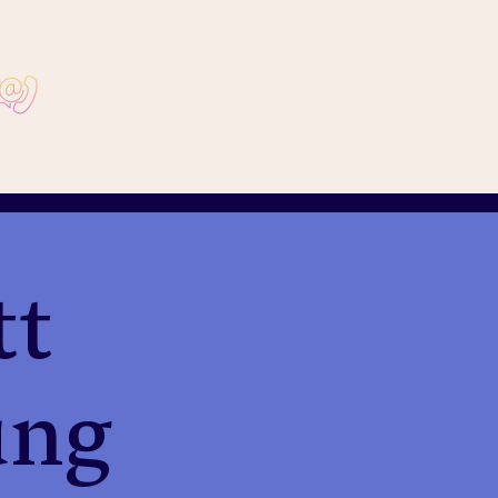
tt
ung