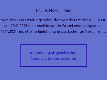
Fr., 19. Nov.
  |  
Kiel
hmen der Veranstaltungsreihe Ideenwerkstatt der ALTEN MU 
am 20.11.2021 die abschließende Gremiumssitzung statt.
19.11.2021 findet eine Einführung in das bisherige Verfahren st
Anmeldung abgeschlossen
Veranstaltungen ansehen