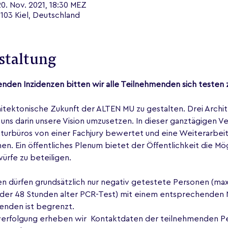
20. Nov. 2021, 18:30 MEZ
103 Kiel, Deutschland
staltung
nden Inzidenzen bitten wir alle Teilnehmenden sich testen 
hitektonische Zukunft der ALTEN MU zu gestalten. Drei Archi
uns darin unsere Vision umzusetzen. In dieser ganztägigen V
kturbüros von einer Fachjury bewertet und eine Weiterarbei
. Ein öffentliches Plenum bietet der Öffentlichkeit die Mögl
ürfe zu beteiligen. 
n dürfen grundsätzlich nur negativ getestete Personen (max.
oder 48 Stunden alter PCR-Test) mit einem entsprechenden
enden ist begrenzt.
rfolgung erheben wir  Kontaktdaten der teilnehmenden Per