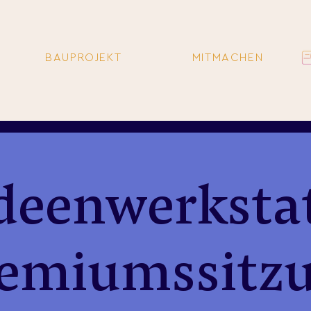
BAUPROJEKT
MITMACHEN
deenwerksta
emiumssitz